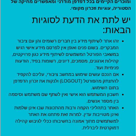
ומוכרים הקיימים בכל דפדפן מודרני ומאפשרים מחיקה של
הסטוריה, עוגיות וזכרון מקומי.
מדיניות
יש לתת את הדעת לסוגיות
תקנון חברות במועדון
הבאות:
תקנון ארגונים שותפים
זהו אתר לשיתוף מידע בין חברים רשומים והן עם ציבור
תנאי שימוש
המבקרים. בשום פנים ואופן אין לפרסם מידע אישי רגיש
מדיניות פרטיות
במשאבי הפורטל המשמשים לשיתוף מידע כגון פרויקטים,
הצהרת נגישות
קהילות ארגונים, מסמכים, דיונים, רשומות בפיד, הודעות
פנימיות ועוד.
ארגונים שותפים
אם הנכם עושים שימוש במחשב ציבורי, עליכם להקפיד
להתנתק מהפורטל (LOGOUT) ולנקות את זכרון הדפדפן
האתר נבנה בהתנדבות על ידי
בתום השימוש.
אנשים ליברליים כמוכם בהובלת:
חשבון המשתמש הוא אישי ואין לשתף שם משתמש וסיסמה
בין מספר אנשים.
האתר בתהליכי הקמה ורבות מהתכונות שבו אינן שלמות
ואינן מטוייבות עדין. למרות זאת פתחנו את האתר
למשתמשים מתוך אמונה בחשיבותו ככלי לגיבוש קהילה
יצירת קשר
דמוקרטית ליברלית.