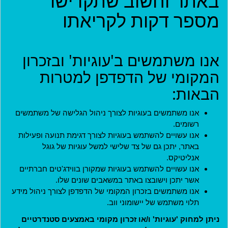
באתר וחשוב שתקדישו
מספר דקות לקריאתו
קהילות
פרויקטים
אנו משתמשים ב'עוגיות' ובזכרון
ארגונים
המקומי של הדפדפן למטרות
בתי עסק
הבאות:
אירועים
אנו משתמשים בעוגיות לצורך ניהול הגלישה של משתמשים
רשומים.
יישומון (בטא)
אנו עשויים להשתמש בעוגיות לצורך דגימת תנועה ופעילות
באתר, יתכן גם של צד שלישי למשל עוגיות של גוגל
אנליטיקס.
אנו עשויים להשתמש בעוגיות שמקורן בווידג'טים חברתיים
אשר יתכן וישובצו באתר במשאבים שונים שלו.
אנו משתמשים בזכרון המקומי של הדפדפן לצורך ניהול מידע
תלוי משתמש של יישומוני ווב.
ניתן למחוק 'עוגיות' ו/או זכרון מקומי באמצעים סטנדרטיים