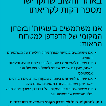
באתר וחשוב שתקדישו
מספר דקות לקריאתו
קהילות
פרויקטים
אנו משתמשים ב'עוגיות' ובזכרון
ארגונים
המקומי של הדפדפן למטרות
בתי עסק
הבאות:
אירועים
אנו משתמשים בעוגיות לצורך ניהול הגלישה של משתמשים
רשומים.
יישומון (בטא)
אנו עשויים להשתמש בעוגיות לצורך דגימת תנועה ופעילות
באתר, יתכן גם של צד שלישי למשל עוגיות של גוגל
אנליטיקס.
אנו עשויים להשתמש בעוגיות שמקורן בווידג'טים חברתיים
אשר יתכן וישובצו באתר במשאבים שונים שלו.
אנו משתמשים בזכרון המקומי של הדפדפן לצורך ניהול מידע
תלוי משתמש של יישומוני ווב.
ניתן למחוק 'עוגיות' ו/או זכרון מקומי באמצעים סטנדרטיים