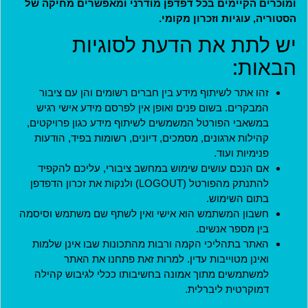
ומוכרים הקיימים בכל דפדפן מודרני ומאפשרים מחיקה של
הסטוריה, עוגיות וזכרון מקומי.
מדיניות
יש לתת את הדעת לסוגיות
תקנון חברות במועדון
הבאות:
תקנון ארגונים שותפים
זהו אתר לשיתוף מידע בין חברים רשומים והן עם ציבור
תנאי שימוש
המבקרים. בשום פנים ואופן אין לפרסם מידע אישי רגיש
מדיניות פרטיות
במשאבי הפורטל המשמשים לשיתוף מידע כגון פרויקטים,
הצהרת נגישות
קהילות ארגונים, מסמכים, דיונים, רשומות בפיד, הודעות
פנימיות ועוד.
ארגונים שותפים
אם הנכם עושים שימוש במחשב ציבורי, עליכם להקפיד
להתנתק מהפורטל (LOGOUT) ולנקות את זכרון הדפדפן
האתר נבנה בהתנדבות על ידי
בתום השימוש.
אנשים ליברליים כמוכם בהובלת:
חשבון המשתמש הוא אישי ואין לשתף שם משתמש וסיסמה
בין מספר אנשים.
האתר בתהליכי הקמה ורבות מהתכונות שבו אינן שלמות
ואינן מטוייבות עדין. למרות זאת פתחנו את האתר
למשתמשים מתוך אמונה בחשיבותו ככלי לגיבוש קהילה
יצירת קשר
דמוקרטית ליברלית.