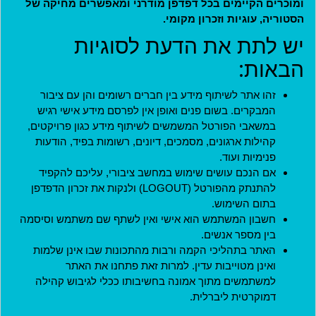
ומוכרים הקיימים בכל דפדפן מודרני ומאפשרים מחיקה של
הסטוריה, עוגיות וזכרון מקומי.
מדיניות
יש לתת את הדעת לסוגיות
תקנון חברות במועדון
הבאות:
תקנון ארגונים שותפים
זהו אתר לשיתוף מידע בין חברים רשומים והן עם ציבור
תנאי שימוש
המבקרים. בשום פנים ואופן אין לפרסם מידע אישי רגיש
מדיניות פרטיות
במשאבי הפורטל המשמשים לשיתוף מידע כגון פרויקטים,
הצהרת נגישות
קהילות ארגונים, מסמכים, דיונים, רשומות בפיד, הודעות
פנימיות ועוד.
ארגונים שותפים
אם הנכם עושים שימוש במחשב ציבורי, עליכם להקפיד
להתנתק מהפורטל (LOGOUT) ולנקות את זכרון הדפדפן
האתר נבנה בהתנדבות על ידי
בתום השימוש.
אנשים ליברליים כמוכם בהובלת:
חשבון המשתמש הוא אישי ואין לשתף שם משתמש וסיסמה
בין מספר אנשים.
האתר בתהליכי הקמה ורבות מהתכונות שבו אינן שלמות
ואינן מטוייבות עדין. למרות זאת פתחנו את האתר
למשתמשים מתוך אמונה בחשיבותו ככלי לגיבוש קהילה
יצירת קשר
דמוקרטית ליברלית.