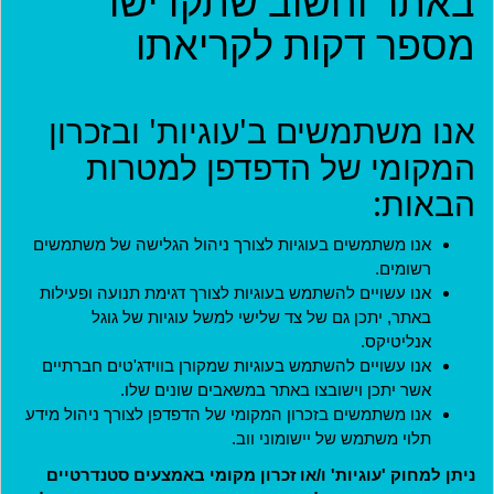
באתר וחשוב שתקדישו
מספר דקות לקריאתו
קהילות
פרויקטים
אנו משתמשים ב'עוגיות' ובזכרון
ארגונים
המקומי של הדפדפן למטרות
בתי עסק
הבאות:
אירועים
אנו משתמשים בעוגיות לצורך ניהול הגלישה של משתמשים
רשומים.
יישומון (בטא)
אנו עשויים להשתמש בעוגיות לצורך דגימת תנועה ופעילות
באתר, יתכן גם של צד שלישי למשל עוגיות של גוגל
אנליטיקס.
אנו עשויים להשתמש בעוגיות שמקורן בווידג'טים חברתיים
אשר יתכן וישובצו באתר במשאבים שונים שלו.
אנו משתמשים בזכרון המקומי של הדפדפן לצורך ניהול מידע
תלוי משתמש של יישומוני ווב.
ניתן למחוק 'עוגיות' ו/או זכרון מקומי באמצעים סטנדרטיים