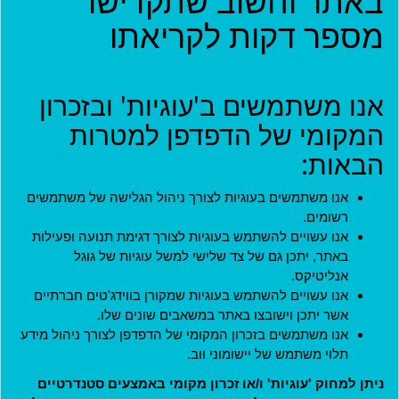
באתר וחשוב שתקדישו
מספר דקות לקריאתו
קהילות
פרויקטים
אנו משתמשים ב'עוגיות' ובזכרון
ארגונים
המקומי של הדפדפן למטרות
בתי עסק
הבאות:
אירועים
אנו משתמשים בעוגיות לצורך ניהול הגלישה של משתמשים
רשומים.
יישומון (בטא)
אנו עשויים להשתמש בעוגיות לצורך דגימת תנועה ופעילות
באתר, יתכן גם של צד שלישי למשל עוגיות של גוגל
אנליטיקס.
אנו עשויים להשתמש בעוגיות שמקורן בווידג'טים חברתיים
אשר יתכן וישובצו באתר במשאבים שונים שלו.
אנו משתמשים בזכרון המקומי של הדפדפן לצורך ניהול מידע
תלוי משתמש של יישומוני ווב.
ניתן למחוק 'עוגיות' ו/או זכרון מקומי באמצעים סטנדרטיים