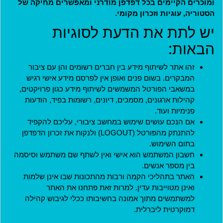
ומוכרים הקיימים בכל דפדפן מודרני ומאפשרים מחיקה של
הסטוריה, עוגיות וזכרון מקומי.
מדיניות
יש לתת את הדעת לסוגיות
תקנון חברות במועדון
הבאות:
תקנון ארגונים שותפים
זהו אתר לשיתוף מידע בין חברים רשומים והן עם ציבור
תנאי שימוש
המבקרים. בשום פנים ואופן אין לפרסם מידע אישי רגיש
מדיניות פרטיות
במשאבי הפורטל המשמשים לשיתוף מידע כגון פרויקטים,
הצהרת נגישות
קהילות ארגונים, מסמכים, דיונים, רשומות בפיד, הודעות
פנימיות ועוד.
ארגונים שותפים
אם הנכם עושים שימוש במחשב ציבורי, עליכם להקפיד
להתנתק מהפורטל (LOGOUT) ולנקות את זכרון הדפדפן
האתר נבנה בהתנדבות על ידי
בתום השימוש.
אנשים ליברליים כמוכם בהובלת:
חשבון המשתמש הוא אישי ואין לשתף שם משתמש וסיסמה
בין מספר אנשים.
האתר בתהליכי הקמה ורבות מהתכונות שבו אינן שלמות
ואינן מטוייבות עדין. למרות זאת פתחנו את האתר
למשתמשים מתוך אמונה בחשיבותו ככלי לגיבוש קהילה
יצירת קשר
דמוקרטית ליברלית.