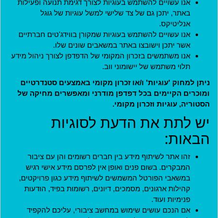
שם המשתמש שהוגדר בעת הרישום לאתר.
אנו עשויים להשתמש בעוגיות לצורך דגימת תנועה ופעילות
באתר, יתכן גם של צד שלישי למשל עוגיות של גוגל
סיסמה
*
אנליטיקס.
אנו עשויים להשתמש בעוגיות שמקורן בווידג'טים חברתיים
אשר יתכן וישובצו באתר במשאבים שונים שלו.
אנו משתמשים בזכרון המקומי של הדפדפן לצורך ניהול מידע
קוד מנהל
תלוי משתמש של יישומוני ווב.
ניתן למחוק 'עוגיות' ו/או זכרון מקומי באמצעים סטנדרטיים
ומוכרים הקיימים בכל דפדפן מודרני ומאפשרים מחיקה של
למנהלים בלבד. משתמשים אחרים יכולים להתעלם משדה זה.
הסטוריה, עוגיות וזכרון מקומי.
יש לתת את הדעת לסוגיות
כניסה
הבאות:
הצטרפות
זהו אתר לשיתוף מידע בין חברים רשומים והן עם ציבור
המבקרים. בשום פנים ואופן אין לפרסם מידע אישי רגיש
חידוש סיסמה
במשאבי הפורטל המשמשים לשיתוף מידע כגון פרויקטים,
קהילות ארגונים, מסמכים, דיונים, רשומות בפיד, הודעות
פנימיות ועוד.
אם הנכם עושים שימוש במחשב ציבורי, עליכם להקפיד