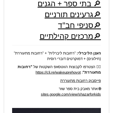
🔎 בתי ספר + הגנים
🔎גרעינים תורניים
🔎סניפי חב"ד
🔎מרכזים קהילתיים
הענן הליברלי:
"רחובות ליברלית" + "רחובות מתעוררת"
(חילונים) + דמוקרטים דוברי רוסית
👈🏻 הצטרפו לקבוצות הווטסאפ השקטות של
"רחובות
מתעוררת"
:
https://cli.re/wakeuprehovot
פייסבוק רחובות מתעוררת
🌐 אתר מאבק בית ספר שזר
sites.google.com/view/shazarforkids