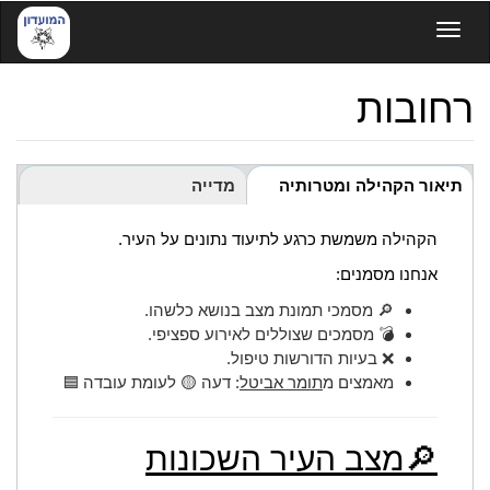
דילוג
Toggle navigation
לתוכן
העיקרי
רחובות
Tabs
תיאור הקהילה ומטרותיה
מדייה
(לשונית
פעילה)
הקהילה משמשת כרגע לתיעוד נתונים על העיר.
אנחנו מסמנים:
🔎 מסמכי תמונת מצב בנושא כלשהו.
💣 מסמכים שצוללים לאירוע ספציפי.
❌ בעיות הדורשות טיפול.
מאמצים מ
תומר אביטל
: דעה 🟡 לעומת עובדה 🟦
🔎מצב העיר השכונות