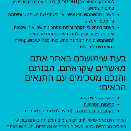
להתנתק מהפורטל (LOGOUT) ולנקות את זכרון הדפדפן
בתום השימוש.
חשבון המשתמש הוא אישי ואין לשתף שם משתמש וסיסמה
בין מספר אנשים.
האתר בתהליכי הקמה ורבות מהתכונות שבו אינן שלמות
מדיניות
ואינן מטוייבות עדין. למרות זאת פתחנו את האתר
תקנון חברות במועדון
למשתמשים מתוך אמונה בחשיבותו ככלי לגיבוש קהילה
דמוקרטית ליברלית.
תקנון ארגונים שותפים
בעת שימושכם באתר אתם
תנאי שימוש
מאשרים שקראתם, הבנתם
מדיניות פרטיות
והנכם מסכימים עם התנאים
הצהרת נגישות
הבאים:
ארגונים שותפים
האתר נבנה בהתנדבות על ידי
תנאי השימוש באתר
אנשים ליברליים כמוכם בהובלת:
מדיניות הפרטיות
תקנון החברות במועדון
(מיועד לנרשמים ורשומים)
האתר הינו אתר פרטי לחברים רשומים המפותח בהתנדבות ע"י
פעילים חברתיים ולמען פעילים חברתיים וקהליהם. השימוש באתר