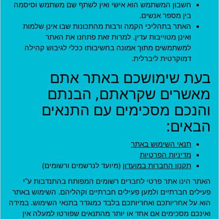
חשבון המשתמש הוא אישי ואין לשתף שם משתמש וסיסמה
בין מספר אנשים.
מדיניות
האתר בתהליכי הקמה ורבות מהתכונות שבו אינן שלמות
ואינן מטוייבות עדין. למרות זאת פתחנו את האתר
תקנון חברות במועדון
למשתמשים מתוך אמונה בחשיבותו ככלי לגיבוש קהילה
דמוקרטית ליברלית.
תקנון ארגונים שותפים
בעת שימושכם באתר אתם
תנאי שימוש
מאשרים שקראתם, הבנתם
מדיניות פרטיות
והנכם מסכימים עם התנאים
הצהרת נגישות
הבאים:
ארגונים שותפים
האתר נבנה בהתנדבות על ידי
תנאי השימוש באתר
אנשים ליברליים כמוכם בהובלת:
מדיניות הפרטיות
תקנון החברות במועדון
(מיועד לנרשמים ורשומים)
האתר הינו אתר פרטי לחברים רשומים המפותח בהתנדבות ע"י
פעילים חברתיים ולמען פעילים חברתיים וקהליהם. השימוש באתר
הוא על אחריותכם ואחריותכם בלבד כמוגדר בתנאי השימוש. במידה
יצירת קשר
ואינכם מסכימים אם אחד או יותר מהתנאים שפורטו למעלה אין