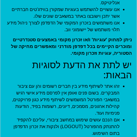
אנליטיקס.
אנו עשויים להשתמש בעוגיות שמקורן בווידג'טים חברתיים
אשר יתכן וישובצו באתר במשאבים שונים שלו.
אנו משתמשים בזכרון המקומי של הדפדפן לצורך ניהול מידע
קוד מנהל
תלוי משתמש של יישומוני ווב.
ניתן למחוק 'עוגיות' ו/או זכרון מקומי באמצעים סטנדרטיים
ומוכרים הקיימים בכל דפדפן מודרני ומאפשרים מחיקה של
למנהלים בלבד. משתמשים אחרים יכולים להתעלם משדה זה.
הסטוריה, עוגיות וזכרון מקומי.
יש לתת את הדעת לסוגיות
כניסה
הבאות:
הצטרפות
זהו אתר לשיתוף מידע בין חברים רשומים והן עם ציבור
המבקרים. בשום פנים ואופן אין לפרסם מידע אישי רגיש
חידוש סיסמה
במשאבי הפורטל המשמשים לשיתוף מידע כגון פרויקטים,
קהילות ארגונים, מסמכים, דיונים, רשומות בפיד, הודעות
פנימיות ועוד.
אם הנכם עושים שימוש במחשב ציבורי, עליכם להקפיד
להתנתק מהפורטל (LOGOUT) ולנקות את זכרון הדפדפן
בתום השימוש.