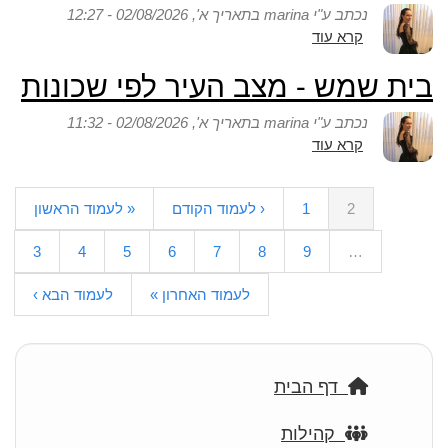
2026
נכתב ע"י
marina
בתאריך א', 02/08/2026 - 12:27
המכללה
קרא עוד
אודות
תאפשר
מה
שעות
בית שמש - מצב העיר לפי שכונות
הצעדים
שחיה
הטכניים
בהפרדה
נכתב ע"י
marina
בתאריך א', 02/08/2026 - 11:32
ובאילו
מגזרית
קרא עוד
אודות
משרדים
בית
יש
שמש
לקימם
2
1
‹ לעמוד הקודם
« לעמוד הראשון
-
כדי
מצב
למגר
3
4
5
6
7
8
9
…
העיר
תופעת
לפי
החברוניזציה
לעמוד האחרון »
לעמוד הבא ›
שכונות
/
אירניזציה
/
התחרדות
דף הבית
קהילות