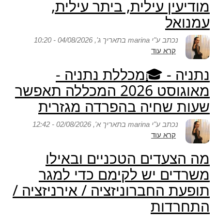
מודיעין עילית, ביתר עילית,
🔎
🔎
ריכוז
עמנואל
תמונת
ארצי
מצב
נכתב ע"י
marina
בתאריך ג', 04/08/2026 - 10:20
לפי
קרא עוד
אודות
שכונות
ערים
נתניה - 🎓מכללת נתניה -
חרדיות
-
מאוגוסט 2026 המכללה תאפשר
🔎
שעות שחיה בהפרדה מגזרית
ריכוז
מידע.
נכתב ע"י
marina
בתאריך א', 02/08/2026 - 12:42
מודיעין
קרא עוד
אודות
עילית,
נתניה
ביתר
מה הצעדים הטכניים ובאילו
-
עילית,
🎓
עמנואל
משרדים יש לקימם כדי למגר
מכללת
תופעת החברוניזציה / אירניזציה /
נתניה
-
התחרדות
מאוגוסט