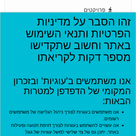
פרויקטים
זהו הסבר על מדיניות
ארגונים
הפרטיות ותנאי השימוש
בתי עסק
באתר וחשוב שתקדישו
מספר דקות לקריאתו
אירועים
יישומון (בטא)
אנו משתמשים ב'עוגיות' ובזכרון
המקומי של הדפדפן למטרות
כניסה
הבאות:
שם משתמש
*
אנו משתמשים בעוגיות לצורך ניהול הגלישה של משתמשים
רשומים.
שם המשתמש שהוגדר בעת הרישום לאתר.
אנו עשויים להשתמש בעוגיות לצורך דגימת תנועה ופעילות
באתר, יתכן גם של צד שלישי למשל עוגיות של גוגל
סיסמה
*