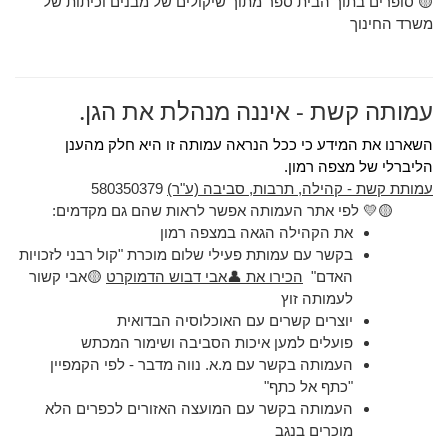
🟡 סופרים בתוך הבית ספר מתוך שיקולים של מבנים וכיתות של
משרד החינוך
עמותה קשת - איננה מנהלת את הגן.
השארנו את המידע כי ככל הנראה עמותה זו היא חלק מהענן
הליברלי של מצפה רמון.
עמותת קשת - קהילה, תרבות, סביבה (ע"ר)
580350379
🟡💛 לפי אתר העמותה אפשר לראות שהם גם מקדמים:
את הקהילה הגאה במצפה רמון
בקשר עם עמותת פעילי שלום מוכרת "קול רבני לזכויות
האדם"
הכירו את 👤אבי דבוש הדמוקרט
🟡אבי קשור
לעמותה זוץ
יוצרים קשרים עם האוכלוסיה הבדואית
פועלים למען איכות הסביבה ושימור המכתש
העמותה בקשר עם מ.א. נווה מדבר - לפי הקמפיין
"כתף אל כתף"
העמותה בקשר עם המועצה האזורים לכפרים הלא
מוכרים בנגב