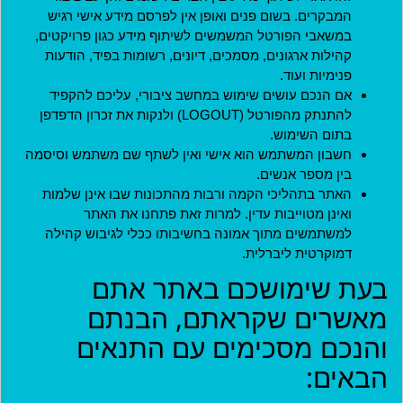
המבקרים. בשום פנים ואופן אין לפרסם מידע אישי רגיש
חידוש סיסמה
במשאבי הפורטל המשמשים לשיתוף מידע כגון פרויקטים,
קהילות ארגונים, מסמכים, דיונים, רשומות בפיד, הודעות
פנימיות ועוד.
אם הנכם עושים שימוש במחשב ציבורי, עליכם להקפיד
להתנתק מהפורטל (LOGOUT) ולנקות את זכרון הדפדפן
בתום השימוש.
חשבון המשתמש הוא אישי ואין לשתף שם משתמש וסיסמה
בין מספר אנשים.
מדיניות
האתר בתהליכי הקמה ורבות מהתכונות שבו אינן שלמות
ואינן מטוייבות עדין. למרות זאת פתחנו את האתר
תקנון חברות במועדון
למשתמשים מתוך אמונה בחשיבותו ככלי לגיבוש קהילה
דמוקרטית ליברלית.
תקנון ארגונים שותפים
בעת שימושכם באתר אתם
תנאי שימוש
מאשרים שקראתם, הבנתם
מדיניות פרטיות
והנכם מסכימים עם התנאים
הצהרת נגישות
הבאים:
ארגונים שותפים