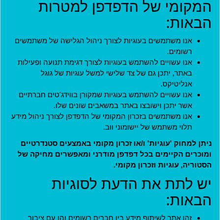
המקומי של הדפדפן למטרות
כניסה
הבאות:
שם משתמש
*
אנו משתמשים בעוגיות לצורך ניהול הגלישה של משתמשים
רשומים.
שם המשתמש שהוגדר בעת הרישום לאתר.
אנו עשויים להשתמש בעוגיות לצורך דגימת תנועה ופעילות
באתר, יתכן גם של צד שלישי למשל עוגיות של גוגל
סיסמה
*
אנליטיקס.
אנו עשויים להשתמש בעוגיות שמקורן בווידג'טים חברתיים
אשר יתכן וישובצו באתר במשאבים שונים שלו.
אנו משתמשים בזכרון המקומי של הדפדפן לצורך ניהול מידע
קוד מנהל
תלוי משתמש של יישומוני ווב.
ניתן למחוק 'עוגיות' ו/או זכרון מקומי באמצעים סטנדרטיים
ומוכרים הקיימים בכל דפדפן מודרני ומאפשרים מחיקה של
למנהלים בלבד. משתמשים אחרים יכולים להתעלם משדה זה.
הסטוריה, עוגיות וזכרון מקומי.
יש לתת את הדעת לסוגיות
כניסה
הבאות:
הצטרפות
זהו אתר לשיתוף מידע בין חברים רשומים והן עם ציבור