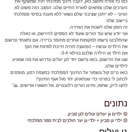
כמו כל אזרח ותושב כאן, לקבל חינוך ממלכתי רגיל שמשקף את
הערכים שלנו ומתאים לאורח החיים שלנו. המצב הזה פשוט לא
הגיוני – לא ייתכן שציבור שלם נשאר ללא מענה בסיסי וממלכתי
ביישוב שלו!
זה הזמן שלנו לשנות את הגזירה.
אני יודע שיש עוד הורים שעוד לא הספיקו להירשם, או כאלה
שהתלבטו ורשמו למקומות אחרים מחוסר ברירה. אם נתאחד ונרשום
את הילדים עכשיו – המועצה תהיה חייבת לפתוח את הגן!
אם הילד או הילדה שלכם בגילאי 3-4:
שנו את הרישום, בואו נרשם יחד לגן יעלים ונדרוש את מה שמגיע
לילדים שלנו.
בואו נרים קול ונשמור על החינוך הממלכתי במצפה רמון. מוזמנים
לכתוב לי בפרטי כדי שנתארגן יחד מול אגף החינוך!
לחצו לייק, שתפו, ותייגו הורים רלוונטיים. אל תשארו אדישים. 🙏"
נתונים
🟡 ילדים גן יעלים עולים לגן סביון.
🟡 ילדי גן סביון + ילדי גן יער הולכים לבית ספר ממלכתי
גן יעלים