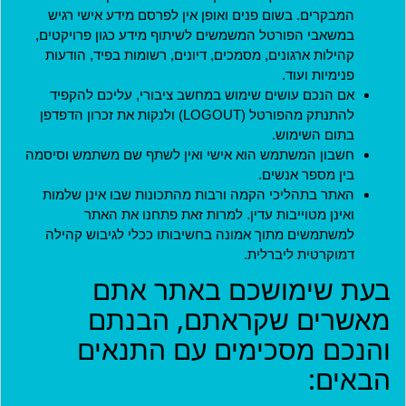
המבקרים. בשום פנים ואופן אין לפרסם מידע אישי רגיש
חידוש סיסמה
במשאבי הפורטל המשמשים לשיתוף מידע כגון פרויקטים,
קהילות ארגונים, מסמכים, דיונים, רשומות בפיד, הודעות
פנימיות ועוד.
אם הנכם עושים שימוש במחשב ציבורי, עליכם להקפיד
להתנתק מהפורטל (LOGOUT) ולנקות את זכרון הדפדפן
בתום השימוש.
חשבון המשתמש הוא אישי ואין לשתף שם משתמש וסיסמה
בין מספר אנשים.
האתר בתהליכי הקמה ורבות מהתכונות שבו אינן שלמות
מדיניות
ואינן מטוייבות עדין. למרות זאת פתחנו את האתר
תקנון חברות במועדון
למשתמשים מתוך אמונה בחשיבותו ככלי לגיבוש קהילה
דמוקרטית ליברלית.
תקנון ארגונים שותפים
בעת שימושכם באתר אתם
תנאי שימוש
מאשרים שקראתם, הבנתם
מדיניות פרטיות
והנכם מסכימים עם התנאים
הצהרת נגישות
הבאים:
ארגונים שותפים