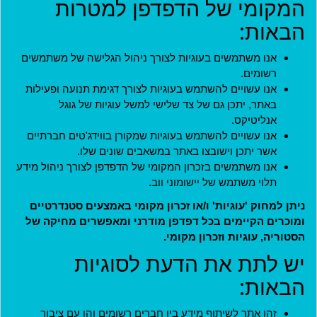
המקומי של הדפדפן למטרות
כניסה
הבאות:
שם משתמש
*
אנו משתמשים בעוגיות לצורך ניהול הגלישה של משתמשים
רשומים.
שם המשתמש שהוגדר בעת הרישום לאתר.
אנו עשויים להשתמש בעוגיות לצורך דגימת תנועה ופעילות
באתר, יתכן גם של צד שלישי למשל עוגיות של גוגל
סיסמה
*
אנליטיקס.
אנו עשויים להשתמש בעוגיות שמקורן בווידג'טים חברתיים
אשר יתכן וישובצו באתר במשאבים שונים שלו.
אנו משתמשים בזכרון המקומי של הדפדפן לצורך ניהול מידע
קוד מנהל
תלוי משתמש של יישומוני ווב.
ניתן למחוק 'עוגיות' ו/או זכרון מקומי באמצעים סטנדרטיים
ומוכרים הקיימים בכל דפדפן מודרני ומאפשרים מחיקה של
למנהלים בלבד. משתמשים אחרים יכולים להתעלם משדה זה.
הסטוריה, עוגיות וזכרון מקומי.
יש לתת את הדעת לסוגיות
כניסה
הבאות:
הצטרפות
זהו אתר לשיתוף מידע בין חברים רשומים והן עם ציבור