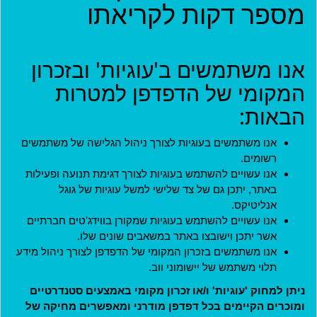
מספר דקות לקריאתו
אירועים
יישומון (בטא)
אנו משתמשים ב'עוגיות' ובזכרון
המקומי של הדפדפן למטרות
כניסה
הבאות:
שם משתמש
*
אנו משתמשים בעוגיות לצורך ניהול הגלישה של משתמשים
רשומים.
שם המשתמש שהוגדר בעת הרישום לאתר.
אנו עשויים להשתמש בעוגיות לצורך דגימת תנועה ופעילות
באתר, יתכן גם של צד שלישי למשל עוגיות של גוגל
סיסמה
*
אנליטיקס.
אנו עשויים להשתמש בעוגיות שמקורן בווידג'טים חברתיים
אשר יתכן וישובצו באתר במשאבים שונים שלו.
אנו משתמשים בזכרון המקומי של הדפדפן לצורך ניהול מידע
קוד מנהל
תלוי משתמש של יישומוני ווב.
ניתן למחוק 'עוגיות' ו/או זכרון מקומי באמצעים סטנדרטיים
ומוכרים הקיימים בכל דפדפן מודרני ומאפשרים מחיקה של
למנהלים בלבד. משתמשים אחרים יכולים להתעלם משדה זה.