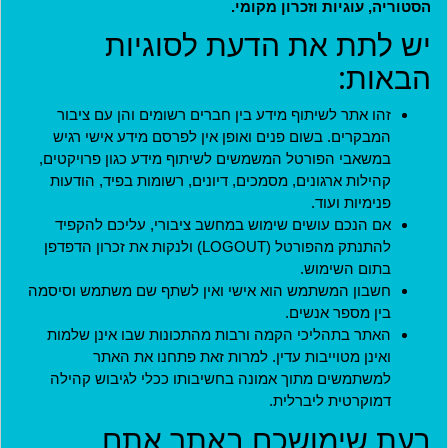
הסטוריה, עוגיות וזכרון מקומי.
יש לתת את הדעת לסוגיות
כניסה
הבאות:
הצטרפות
זהו אתר לשיתוף מידע בין חברים רשומים והן עם ציבור
המבקרים. בשום פנים ואופן אין לפרסם מידע אישי רגיש
חידוש סיסמה
במשאבי הפורטל המשמשים לשיתוף מידע כגון פרויקטים,
קהילות ארגונים, מסמכים, דיונים, רשומות בפיד, הודעות
פנימיות ועוד.
אם הנכם עושים שימוש במחשב ציבורי, עליכם להקפיד
להתנתק מהפורטל (LOGOUT) ולנקות את זכרון הדפדפן
בתום השימוש.
חשבון המשתמש הוא אישי ואין לשתף שם משתמש וסיסמה
בין מספר אנשים.
מדיניות
האתר בתהליכי הקמה ורבות מהתכונות שבו אינן שלמות
ואינן מטוייבות עדין. למרות זאת פתחנו את האתר
תקנון חברות במועדון
למשתמשים מתוך אמונה בחשיבותו ככלי לגיבוש קהילה
דמוקרטית ליברלית.
תקנון ארגונים שותפים
בעת שימושכם באתר אתם
תנאי שימוש