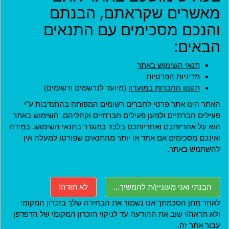
מאשרים שקראתם, הבנתם
מדיניות פרטיות
והנכם מסכימים עם התנאים
הצהרת נגישות
הבאים:
ארגונים שותפים
האתר נבנה בהתנדבות על ידי
תנאי השימוש באתר
אנשים ליברליים כמוכם בהובלת:
מדיניות הפרטיות
תקנון החברות במועדון
(מיועד לנרשמים ורשומים)
האתר הינו אתר פרטי לחברים רשומים המפותח בהתנדבות ע"י
פעילים חברתיים ולמען פעילים חברתיים וקהליהם. השימוש באתר
הוא על אחריותכם ואחריותכם בלבד כמוגדר בתנאי השימוש. במידה
יצירת קשר
ואינכם מסכימים אם אחד או יותר מהתנאים שפורטו למעלה אין
להשתמש באתר.
יצירת קשר
מצגת רקע
הבנתי ואני מעוניין/ת להמשיך...
לא תודה!
תמיכה טכנית
לאחר מתן הסכמתך אנו נשמור את הבחירה שלך בזכרון המקומי
ולא תראה/י שוב את ההודעה עד לניקוי הזכרון המקומי של הדפדפן
עבור אתר זה.