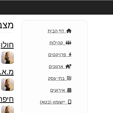
דילוג
לתוכן
העיקרי
מצב
דף הבית
חולו
קהילות
פרויקטים
ארגונים
מ.א.
בתי עסק
אירועים
חיפה
יישומון (בטא)