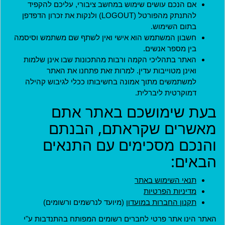
אם הנכם עושים שימוש במחשב ציבורי, עליכם להקפיד
להתנתק מהפורטל (LOGOUT) ולנקות את זכרון הדפדפן
בתום השימוש.
חשבון המשתמש הוא אישי ואין לשתף שם משתמש וסיסמה
בין מספר אנשים.
מדיניות
האתר בתהליכי הקמה ורבות מהתכונות שבו אינן שלמות
ואינן מטוייבות עדין. למרות זאת פתחנו את האתר
תקנון חברות במועדון
למשתמשים מתוך אמונה בחשיבותו ככלי לגיבוש קהילה
תקנון ארגונים שותפים
דמוקרטית ליברלית.
בעת שימושכם באתר אתם
תנאי שימוש
מאשרים שקראתם, הבנתם
מדיניות פרטיות
והנכם מסכימים עם התנאים
הצהרת נגישות
ארגונים שותפים
הבאים:
האתר נבנה בהתנדבות על ידי
תנאי השימוש באתר
אנשים ליברליים כמוכם בהובלת:
מדיניות הפרטיות
תקנון החברות במועדון
(מיועד לנרשמים ורשומים)
האתר הינו אתר פרטי לחברים רשומים המפותח בהתנדבות ע"י