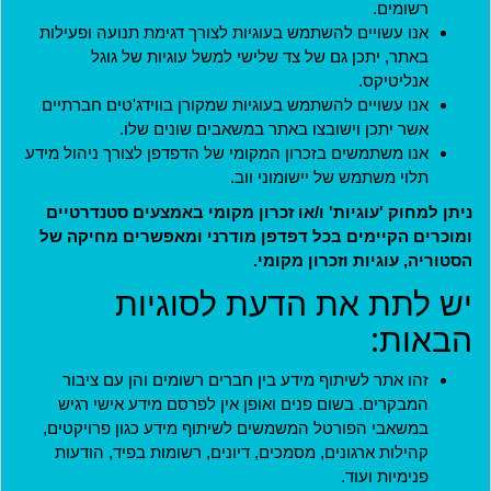
רשומים.
שם המשתמש שהוגדר בעת הרישום לאתר.
אנו עשויים להשתמש בעוגיות לצורך דגימת תנועה ופעילות
סיסמה
*
באתר, יתכן גם של צד שלישי למשל עוגיות של גוגל
אנליטיקס.
אנו עשויים להשתמש בעוגיות שמקורן בווידג'טים חברתיים
אשר יתכן וישובצו באתר במשאבים שונים שלו.
קוד מנהל
אנו משתמשים בזכרון המקומי של הדפדפן לצורך ניהול מידע
תלוי משתמש של יישומוני ווב.
ניתן למחוק 'עוגיות' ו/או זכרון מקומי באמצעים סטנדרטיים
למנהלים בלבד. משתמשים אחרים יכולים להתעלם משדה זה.
ומוכרים הקיימים בכל דפדפן מודרני ומאפשרים מחיקה של
הסטוריה, עוגיות וזכרון מקומי.
כניסה
יש לתת את הדעת לסוגיות
הבאות:
הצטרפות
זהו אתר לשיתוף מידע בין חברים רשומים והן עם ציבור
חידוש סיסמה
המבקרים. בשום פנים ואופן אין לפרסם מידע אישי רגיש
במשאבי הפורטל המשמשים לשיתוף מידע כגון פרויקטים,
קהילות ארגונים, מסמכים, דיונים, רשומות בפיד, הודעות
פנימיות ועוד.