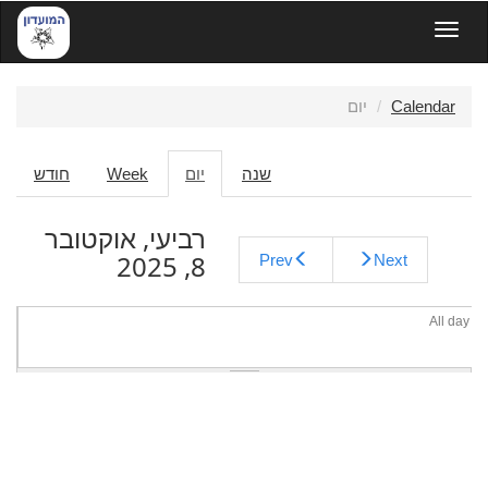
דילוג
Toggle navigation
לתוכן
העיקרי
Calendar
יום
לשוניות
שנה
יום
(לשונית
Week
חודש
ראשיות
פעילה)
רביעי, אוקטובר
8, 2025
Prev
Next
All day