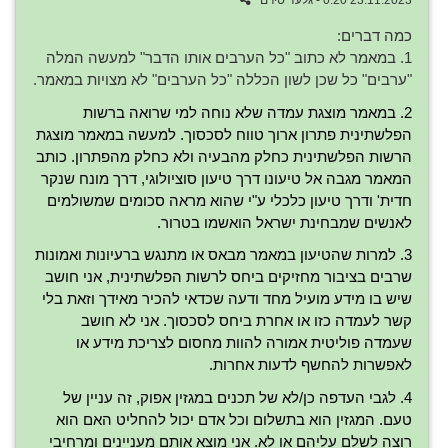
23.11.2023 0:20 - גלעד טירם
כמה דברים:
1. במאמר לא כתוב "כל הערבים אותו הדבר" למעשה המלה
"ערבים" כל שכן לשון הכללה "כל הערבים" לא מצויות במאמר.
2. במאמר מוצגת עמדה שלא נוחה למי שרואה ברשות
הפלשתינית פתרון ארוך טווח לסכסוך. למעשה במאמר מוצגת
הרשות הפלשתינית כחלק מהבעיה ולא כחלק מהפתרון. כותב
המאמר מגבה אל טיעונו דרך טיעון סוציולוגי, דרך מונח שנקר
חדית' ודרך טיעון כלכלי ע"י שהוא מראה סכומים שמשולמים
לאנשים שמבחינת ישראל הואשמו בטרור.
3. למרות שהטיעון במאמר מבאס או מתנגש ברעיונות ואמונות
שרבים בציבור מחזיקים ביחס לרשות הפלשתינית, אני חושב
שיש בו מידע מועיל מחד ודעה שכדאי להכיר מאידך וזאת בלי
קשר לעמדה כזו או אחרת ביחס לסכסוך. אני לא חושב
שעמדה פוליטית אמורה להוות מחסום לצריכת מידע או
לאפשרות להחשף לדעות אחרות.
4. לגבי העדפה כן/לא של תכנים במגזין אפוק, זה עניין של
טעם. המגזין הוא בתשלום וכל אדם יכול להחליט האם הוא
רוצה לשלם עליהם או לא. אני מוצא אותם מעניינים ומרחיבי