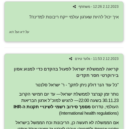
2.12.2023 12:26 - משתתף
איך יכול להיות שארגון עולמי ייקח ריבונות למדינה?
על דא ועל הא
2.12.2023 11:53 - גלעד טירם
קריאה לממשלת ישראל לפעול בהקדם כדי למנוע אסון
בירוקרטי חסר תקדים
"כל עוד הנר דולק ניתן לתקן" - ר' ישראל סלנטר
נותר זמן קצרצר לממשלת ישראל— עד יום חמישי הקרוב
30.11.23 בשעה 22:00— להגיש למזכ''ל ארגון הבריאות
העולמי, טדרוס
מסמך סירוב רשמי לשינויי תקנות ה-IHR
(International health regulations)
אם הממשלה לא תעשה כן, הריבונות וכח הממשל בישראל
ייפגעו אנושות ולמעשה: יעברו לארגון זר שאינו אוהד אותנו