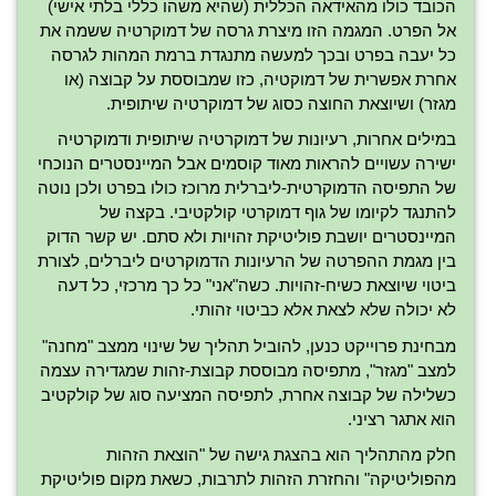
הכובד כולו מהאידאה הכללית (שהיא משהו כללי בלתי אישי)
אל הפרט. המגמה הזו מיצרת גרסה של דמוקרטיה ששמה את
כל יעבה בפרט ובכך למעשה מתנגדת ברמת המהות לגרסה
אחרת אפשרית של דמוקטיה, כזו שמבוססת על קבוצה (או
מגזר) ושיוצאת החוצה כסוג של דמוקרטיה שיתופית.
במילים אחרות, רעיונות של דמוקרטיה שיתופית ודמוקרטיה
ישירה עשויים להראות מאוד קוסמים אבל המיינסטרים הנוכחי
של התפיסה הדמוקרטית-ליברלית מרוכז כולו בפרט ולכן נוטה
להתנגד לקיומו של גוף דמוקרטי קולקטיבי. בקצה של
המיינסטרים יושבת פוליטיקת זהויות ולא סתם. יש קשר הדוק
בין מגמת ההפרטה של הרעיונות הדמוקרטים ליברלים, לצורת
ביטוי שיוצאת כשיח-זהויות. כשה"אני" כל כך מרכזי, כל דעה
לא יכולה שלא לצאת אלא כביטוי זהותי.
מבחינת פרוייקט כנען, להוביל תהליך של שינוי ממצב "מחנה"
למצב "מגזר", מתפיסה מבוססת קבוצת-זהות שמגדירה עצמה
כשלילה של קבוצה אחרת, לתפיסה המציעה סוג של קולקטיב
הוא אתגר רציני.
חלק מהתהליך הוא בהצגת גישה של "הוצאת הזהות
מהפוליטיקה" והחזרת הזהות לתרבות, כשאת מקום פוליטיקת