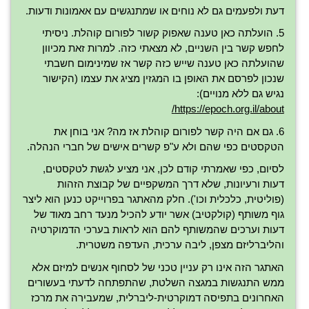
דעת ולפעמים גם לא נוחים או שמתנגשים עם אאמונות ודעות.
5. הועלתה כאן טענה שאפוק קשור לפורום קוהלת. ניסיתי
לחפש קשר בין השניים, לא מצאתי כזה. למרות זאת מכיוון
שהועלתה כאן טענה שייש כזה קשר אז שמינימום חשבתי
שנכון לפרסם את האופן בו המגזין מציג את עצמו (הקישור
נגיש גם ללא מנויים):
https://epoch.org.il/about/
6. גם אם היה קשר לפורום קוהלת אז מה? אני בוחן את
הטקסטים כפי שהם ולא ע"פ קשרים אישים של חברי הנהלה.
לסיום, כפי שאמרתי קודם לכן, אני מציע לגשת לטקסטים,
דעות ורעיונות, שלא דרך המשקפיים של קבוצת הזהות
(פוליטית, כלכלית וכו'). חלק מהאתגר בפרוייקט כנען הוא ליצר
גוף משותף (קולקטיב) אשר יודע להכיל מנעד רחב מאוד של
דעות וערכים שהמשותף להם הוא לראות בערכי הדמוקרטיה
והליברליזם מצפן, ליבה ערכית, העדפה משטרית.
האתגר הזה אינו רק עניין טכני של לסחוף אנשים למיזם אלא
ממש התנגשות במגצה השלטת, שהתפתחה לדעתי בעשורים
האחרונים בתפיסה דמוקרטית-ליברלית, שמעבירה את מרכז