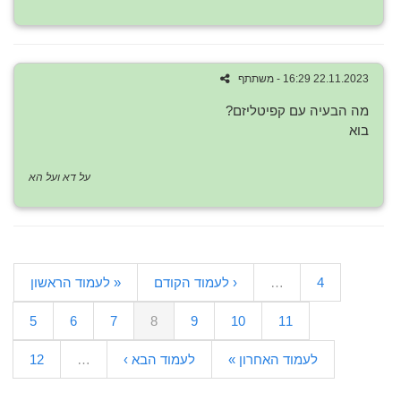
22.11.2023 16:29 - משתתף
מה הבעיה עם קפיטליזם?
בוא
על דא ועל הא
4
…
‹ לעמוד הקודם
« לעמוד הראשון
5
6
7
8
9
10
11
לעמוד האחרון »
לעמוד הבא ›
…
12