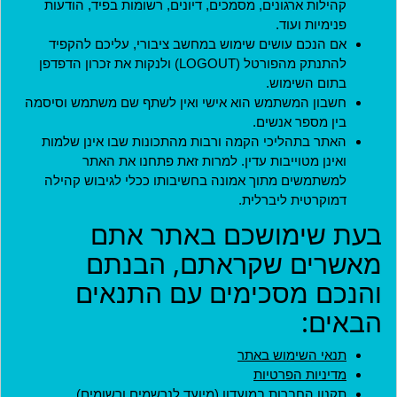
קהילות ארגונים, מסמכים, דיונים, רשומות בפיד, הודעות
פנימיות ועוד.
אם הנכם עושים שימוש במחשב ציבורי, עליכם להקפיד
להתנתק מהפורטל (LOGOUT) ולנקות את זכרון הדפדפן
בתום השימוש.
חשבון המשתמש הוא אישי ואין לשתף שם משתמש וסיסמה
בין מספר אנשים.
האתר בתהליכי הקמה ורבות מהתכונות שבו אינן שלמות
מדיניות
ואינן מטוייבות עדין. למרות זאת פתחנו את האתר
תקנון חברות במועדון
למשתמשים מתוך אמונה בחשיבותו ככלי לגיבוש קהילה
דמוקרטית ליברלית.
תקנון ארגונים שותפים
בעת שימושכם באתר אתם
תנאי שימוש
מאשרים שקראתם, הבנתם
מדיניות פרטיות
והנכם מסכימים עם התנאים
הצהרת נגישות
הבאים:
ארגונים שותפים
האתר נבנה בהתנדבות על ידי
תנאי השימוש באתר
אנשים ליברליים כמוכם בהובלת:
מדיניות הפרטיות
תקנון החברות במועדון
(מיועד לנרשמים ורשומים)