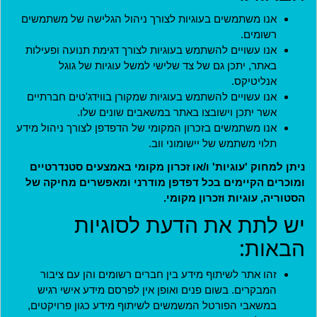
אנו משתמשים בעוגיות לצורך ניהול הגלישה של משתמשים
רשומים.
שם המשתמש שהוגדר בעת הרישום לאתר.
אנו עשויים להשתמש בעוגיות לצורך דגימת תנועה ופעילות
באתר, יתכן גם של צד שלישי למשל עוגיות של גוגל
סיסמה
*
אנליטיקס.
אנו עשויים להשתמש בעוגיות שמקורן בווידג'טים חברתיים
אשר יתכן וישובצו באתר במשאבים שונים שלו.
אנו משתמשים בזכרון המקומי של הדפדפן לצורך ניהול מידע
קוד מנהל
תלוי משתמש של יישומוני ווב.
ניתן למחוק 'עוגיות' ו/או זכרון מקומי באמצעים סטנדרטיים
ומוכרים הקיימים בכל דפדפן מודרני ומאפשרים מחיקה של
למנהלים בלבד. משתמשים אחרים יכולים להתעלם משדה זה.
הסטוריה, עוגיות וזכרון מקומי.
יש לתת את הדעת לסוגיות
כניסה
הבאות:
הצטרפות
זהו אתר לשיתוף מידע בין חברים רשומים והן עם ציבור
המבקרים. בשום פנים ואופן אין לפרסם מידע אישי רגיש
חידוש סיסמה
במשאבי הפורטל המשמשים לשיתוף מידע כגון פרויקטים,