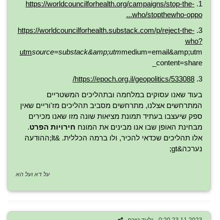
https://worldcouncilforhealth.org/campaigns/stop-the-
1.
who/stopthewho-oppo...
https://worldcouncilforhealth.substack.com/p/reject-the-
3.
who?
utm
source=substack&amp;utm
medium=email&amp;utm
_content=share
https://epoch.org.il/geopolitics/533088/
3.
בעוד שאנו עסוקים במלחמה ובתהליכים המשטריים
המתרחשים אצלנו, מתרחשים מסביב תהליכים מז'וריים שאין
ספק שיעצבו בעתיד תמונת מציאות שונה מזו שאנו מכירים
מבחינת האופן שבו אנו מבינים את המונח
חירויות הפרט
.
אלו תהליכים שכדאי להכיר, ולו ברמה הכללית. &lt;ההודעה
נערכה&gt;
על דא ועל הא