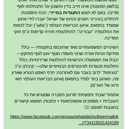
(בלשון המעטה) ואינו חייב בדין וחשבון על התנהלותו לאף
מדינה. באם לא תוגש
התנגדות במיידי
, הכח והסמכות
להחליט בעינייני הפנים והחוץ של ישראל יעברו לידי ארגון
שמצדד בחמאס. ארגון הבריאות העולמי (''who'') יוכל לכפות
את החלטותיו ''עבורינו''; להחלטותיו תהיה קדימות ע''פ חוקי
המדינה.
השינויים המשמעותיים מאד שהוכנסו בתקנותיו — כולל
מחיקת זכויות אזרח ושינוי מעמדו מגוף יועץ לגוף מחוקק—
יכבלו את הממשלה והרשויות להחלטות שרירותיות; כולל
החלטות מנוגדות לאינטרסים הבסיסיים שלנו— קיבלנו ע''כ
''טעימות'' לרוב בעבר וגם לאחרונה: חרף האסון הנורא שארע
פה, הארגון בחר לצדד בחמאס (ארגון הבריאות העולמי הוא
זרוע של האו''ם).
אתמול ישבתי ותמצתתי סרטון הסברה שמנגיש את כל
העובדות + מסמכים ואסמכתאות + כתבות; תמצאו קישורים
בתגובות לפוסט 👇🏼
https://www.facebook.com/groups/wholobishvili/permalink
/734115031424189/...