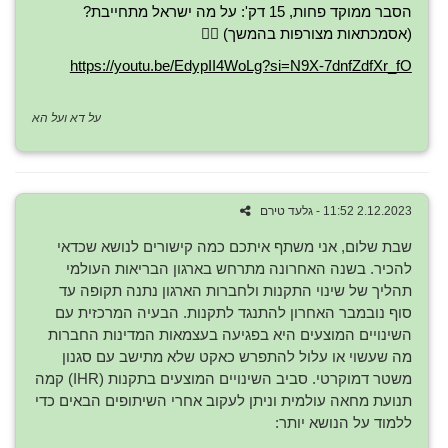
הסבר ממוקד פחות, 15 דק': על מה ישראל מתחייבת?
(אסמכתאות מצורפות בהמשך) 👇🏼
https://youtu.be/EdypII4WoLg?si=N9X-7dnfZdfXr_fO
על דא ועל הא
2.12.2023 11:52 - גלעד טירם
שבת שלום, אני משתף איתכם כמה קישורים לנושא שכדאי
להכיר. בשנה האחרונה מתרחש בארגון הבריאות העולמי
תהליך של שינוי התקנות ולחברות הארגון נתנה תקופה עד
סוף נובמבר האחרון להתנגד לתקנות. הבעיה המרכזית עם
השינויים המוצעים היא בפגיעה בעצמאות המדינות החברות
מה שעשוי או עלול להתפרש כאקט שלא מתישב עם סגנון
משטר דמוקרטי. סביב השינויים המוצעים בתקנות (IHR) קמה
תנועת מחאה עולמית וניתן לעקוב אחרי השיתופים הבאים כדי
ללמוד על הנושא יותר: